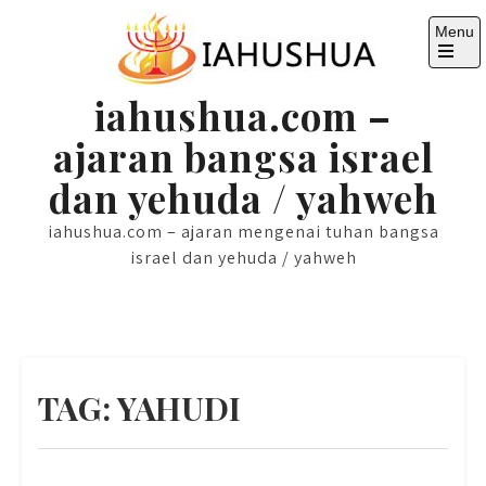
Skip
Menu
to
content
Open
the
iahushua.com –
main
menu
ajaran bangsa israel
dan yehuda / yahweh
iahushua.com – ajaran mengenai tuhan bangsa
israel dan yehuda / yahweh
TAG:
YAHUDI