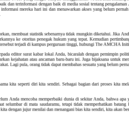
n baik dan terinformasi dengan baik di media sosial tentang pengala
an informasi mereka hari ini dan menawarkan akses yang belum pernah
.
an, membuat statistik sebenarnya tidak mungkin diketahui. Jika Anda
porkannya ke otoritas penegak hukum yang tepat. Kemudian pertimba
tersebut terjadi di kampus perguruan tinggi, hubungi The AMCHA Initi
epada editor surat kabar lokal Anda, bicaralah dengan pemimpin polit
an kejahatan atau ancaman baru-baru ini. Juga bijaksana untuk meng
kat. Lagi pula, orang tidak dapat membahas sesuatu yang belum pern
ma kita seperti diri kita sendiri. Sebagai bagian dari proses kita m
belum Anda mencoba memperbaiki dunia di sekitar Anda, bahwa apa ya
t selumbar di mata saudaramu, tetapi tidak memperhatikan batang 
ita dengan jujur ​​menilai dan menangani bias kita sendiri, kita akan