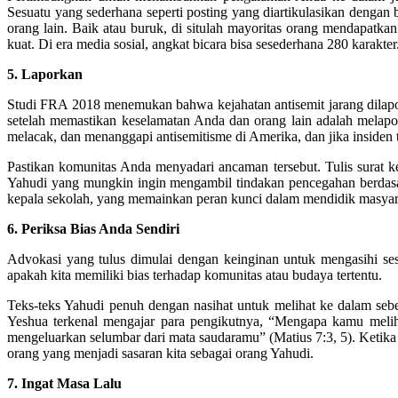
Sesuatu yang sederhana seperti posting yang diartikulasikan denga
orang lain. Baik atau buruk, di situlah mayoritas orang mendapatk
kuat. Di era media sosial, angkat bicara bisa sesederhana 280 karakter
5. Laporkan
Studi FRA 2018 menemukan bahwa kejahatan antisemit jarang dilapork
setelah memastikan keselamatan Anda dan orang lain adalah mela
melacak, dan menanggapi antisemitisme di Amerika, dan jika insiden 
Pastikan komunitas Anda menyadari ancaman tersebut. Tulis surat k
Yahudi yang mungkin ingin mengambil tindakan pencegahan berdasark
kepala sekolah, yang memainkan peran kunci dalam mendidik masyara
6. Periksa Bias Anda Sendiri
Advokasi yang tulus dimulai dengan keinginan untuk mengasihi sesa
apakah kita memiliki bias terhadap komunitas atau budaya tertentu.
Teks-teks Yahudi penuh dengan nasihat untuk melihat ke dalam se
Yeshua terkenal mengajar para pengikutnya, “Mengapa kamu meliha
mengeluarkan selumbar dari mata saudaramu” (Matius 7:3, 5). Ketika k
orang yang menjadi sasaran kita sebagai orang Yahudi.
7. Ingat Masa Lalu