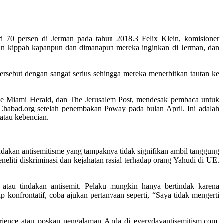
ri 70 persen di Jerman pada tahun 2018.3 Felix Klein, komisioner
an kippah kapanpun dan dimanapun mereka inginkan di Jerman, dan
ersebut dengan sangat serius sehingga mereka menerbitkan tautan ke
 The Miami Herald, dan The Jerusalem Post, mendesak pembaca untuk
habad.org setelah penembakan Poway pada bulan April. Ini adalah
 atau kebencian.
tindakan antisemitisme yang tampaknya tidak signifikan ambil tanggung
iti diskriminasi dan kejahatan rasial terhadap orang Yahudi di UE.
 atau tindakan antisemit. Pelaku mungkin hanya bertindak karena
 konfrontatif, coba ajukan pertanyaan seperti, “Saya tidak mengerti
ence atau poskan pengalaman Anda di everydayantisemitism.com.