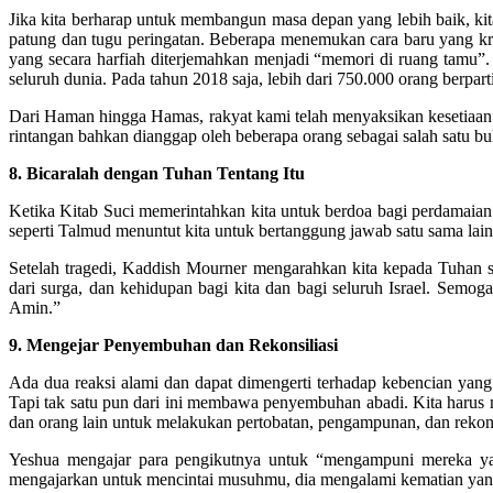
Jika kita berharap untuk membangun masa depan yang lebih baik, kita
patung dan tugu peringatan. Beberapa menemukan cara baru yang kre
yang secara harfiah diterjemahkan menjadi “memori di ruang tamu”
seluruh dunia. Pada tahun 2018 saja, lebih dari 750.000 orang berpart
Dari Haman hingga Hamas, rakyat kami telah menyaksikan kesetiaan 
rintangan bahkan dianggap oleh beberapa orang sebagai salah satu b
8. Bicaralah dengan Tuhan Tentang Itu
Ketika Kitab Suci memerintahkan kita untuk berdoa bagi perdamaian
seperti Talmud menuntut kita untuk bertanggung jawab satu sama lain
Setelah tragedi, Kaddish Mourner mengarahkan kita kepada Tuhan se
dari surga, dan kehidupan bagi kita dan bagi seluruh Israel. Semo
Amin.”
9. Mengejar Penyembuhan dan Rekonsiliasi
Ada dua reaksi alami dan dapat dimengerti terhadap kebencian yang
Tapi tak satu pun dari ini membawa penyembuhan abadi. Kita harus 
dan orang lain untuk melakukan pertobatan, pengampunan, dan rekonsil
Yeshua mengajar para pengikutnya untuk “mengampuni mereka yang
mengajarkan untuk mencintai musuhmu, dia mengalami kematian yan