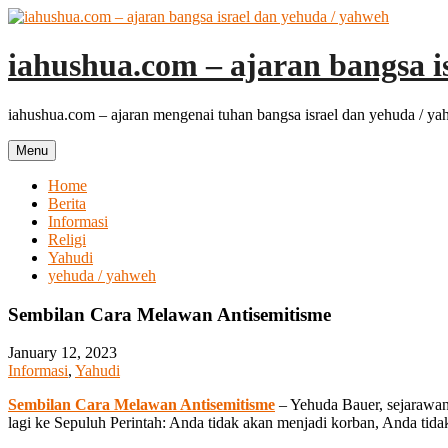
Skip
to
content
iahushua.com – ajaran bangsa i
iahushua.com – ajaran mengenai tuhan bangsa israel dan yehuda / y
Menu
Home
Berita
Informasi
Religi
Yahudi
yehuda / yahweh
Sembilan Cara Melawan Antisemitisme
January 12, 2023
Informasi
,
Yahudi
Sembilan Cara Melawan Antisemitisme
– Yehuda Bauer, sejarawan
lagi ke Sepuluh Perintah: Anda tidak akan menjadi korban, Anda tida