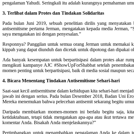
pengalaman Yahudi. Seringkali itu adalah kurangnya pemahaman u
3. Terlibat dalam Protes dan Tindakan Solidaritas
Pada bulan Juni 2019, sebuah penelitian dirilis yang menyatakan
antisemitisme pertama Jerman, mengatakan kepada media Jerman, 
saya mengatakan ini dengan penyesalan.”
Responnya? Panggilan untuk semua orang Jerman untuk memakai kippo
kippah yang dapat diunduh dan dicetak untuk dipotong dan dipakai o
Ada banyak kesempatan untuk berpartisipasi dalam protes akar rum
mengikuti kampanye AJC #ShowUpForShabbat setelah penembakan si
momen penting untuk berpartisipasi, baik di media sosial maupun seca
4. Bicara Menentang Tindakan Antisemitisme Sehari-hari
Saat-saat kecil antisemitisme dalam kehidupan kita sehari-hari menja
jawab ini dengan serius. Pada bulan Desember 2018, Badan Uni Erop
Mereka menemukan bahwa pelecehan antisemit sekarang begitu umum 
Daripada membiarkan momen-momen ini berlalu begitu saja, kita 
ketidaktahuan, tetapi tidak mengatakan apa-apa atau ikut tertawa m
komentar Anda. Bisakah Anda menjelaskannya?”
Pertimbangkan untuk menambahkan pengalaman Anda ke dalam jum