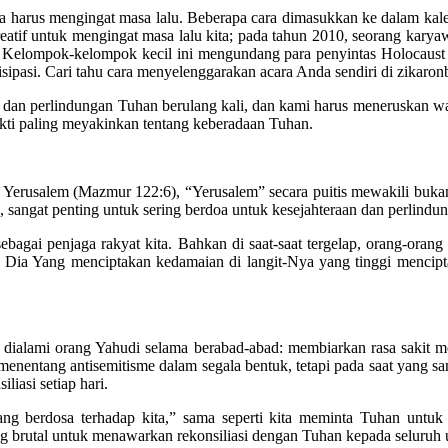
 harus mengingat masa lalu. Beberapa cara dimasukkan ke dalam kalender
atif untuk mengingat masa lalu kita; pada tahun 2010, seorang kary
. Kelompok-kelompok kecil ini mengundang para penyintas Holocaust 
isipasi. Cari tahu cara menyelenggarakan acara Anda sendiri di zikaron
dan perlindungan Tuhan berulang kali, dan kami harus meneruskan wari
ukti paling meyakinkan tentang keberadaan Tuhan.
 Yerusalem (Mazmur 122:6), “Yerusalem” secara puitis mewakili bukan 
, sangat penting untuk sering berdoa untuk kesejahteraan dan perlindun
bagai penjaga rakyat kita. Bahkan di saat-saat tergelap, orang-ora
ga Dia Yang menciptakan kedamaian di langit-Nya yang tinggi mencip
 dialami orang Yahudi selama berabad-abad: membiarkan rasa sakit me
menentang antisemitisme dalam segala bentuk, tetapi pada saat yang 
iasi setiap hari.
 berdosa terhadap kita,” sama seperti kita meminta Tuhan untuk m
g brutal untuk menawarkan rekonsiliasi dengan Tuhan kepada seluruh