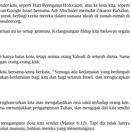
 kita, seperti Hari Peringatan Holocaust, atau ke kota kita, seperti
awan Google Israel bernama Adi Altschuler memulai Zikaron BaSalon,
untuk berbagi cerita mereka dalam suasana akrab di rumah-rumah di
basalon.org.
san ini ke setiap generasi. Kelangsungan hidup kita melawan segala
hanya batas kota, tetapi semua orang Yahudi di seluruh dunia. Sama
gan orang-orang kita.
ng kita bersama-sama berkata, “Semoga ada kedamaian yang berlimpah
takan kedamaian bagi kita dan bagi seluruh Israel, dan mengucapkan
nghancurkan kita atau mengabadikan rasa sakit terhadap orang lain.
sama menunjukkan pengampunan Tuhan, dan mengajak diri kita sendiri
engampuni dosa kita sendiri (Matius 6:12). Tapi dia tidak hanya
 umat manusia, bahkan mereka yang menentangnya.