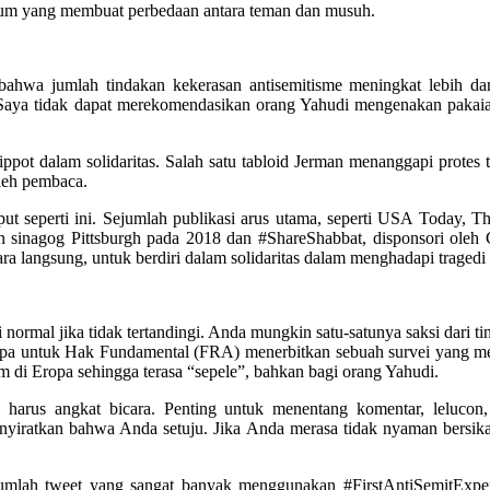
mum yang membuat perbedaan antara teman dan musuh.
 bahwa jumlah tindakan kekerasan antisemitisme meningkat lebih da
“Saya tidak dapat merekomendasikan orang Yahudi mengenakan pakai
t dalam solidaritas. Salah satu tabloid Jerman menanggapi protes t
leh pembaca.
put seperti ini. Sejumlah publikasi arus utama, seperti USA Today,
nagog Pittsburgh pada 2018 dan #ShareShabbat, disponsori oleh C
ra langsung, untuk berdiri dalam solidaritas dalam menghadapi tragedi
di normal jika tidak tertandingi. Anda mungkin satu-satunya saksi dari 
a untuk Hak Fundamental (FRA) menerbitkan sebuah survei yang menel
di Eropa sehingga terasa “sepele”, bahkan bagi orang Yahudi.
harus angkat bicara. Penting untuk menentang komentar, lelucon,
enyiratkan bahwa Anda setuju. Jika Anda merasa tidak nyaman bersikap
lah tweet yang sangat banyak menggunakan #FirstAntiSemitExperi