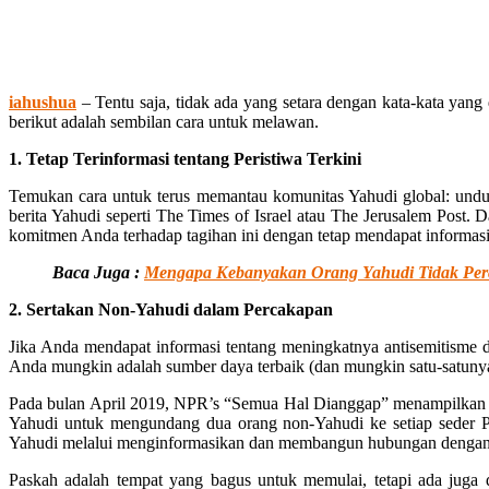
iahushua
– Tentu saja, tidak ada yang setara dengan kata-kata yan
berikut adalah sembilan cara untuk melawan.
1. Tetap Terinformasi tentang Peristiwa Terkini
Temukan cara untuk terus memantau komunitas Yahudi global: unduh 
berita Yahudi seperti The Times of Israel atau The Jerusalem Post.
komitmen Anda terhadap tagihan ini dengan tetap mendapat informasi
Baca Juga :
Mengapa Kebanyakan Orang Yahudi Tidak Per
2. Sertakan Non-Yahudi dalam Percakapan
Jika Anda mendapat informasi tentang meningkatnya antisemitisme 
Anda mungkin adalah sumber daya terbaik (dan mungkin satu-satunya)
Pada bulan April 2019, NPR’s “Semua Hal Dianggap” menampilkan 
Yahudi untuk mengundang dua orang non-Yahudi ke setiap seder Pa
Yahudi melalui menginformasikan dan membangun hubungan dengan 
Paskah adalah tempat yang bagus untuk memulai, tetapi ada ju