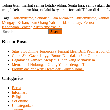
Tuhan telah melihat semua ketidakadilan. Suatu hari, semua akan 
tengah kehancuran kita, melalui karya transformatif Tuhan di dalam ha
Tags:
Antisemitisme
,
Sembilan Cara Melawan Antisemitisme
,
Yahudi
Post
Mengapa Kebanyakan Orang Yahudi Tidak Percaya Yesus?
Kebenaran Tentang Mistisisme Yahudi
navigation
Recent Posts
Situs Slot Online Terpercaya Tempat Ideal Bagi Pecinta Judi O
Game Slot Gacor hingga Bonus Duit dalam Slot Online
Bagaimana Yahweh Menjadi Tuhan Yang Mahakuasa
Memahami Hubungan Orang Yahudi dengan Tuhan
Elohim dan Yahweh: Dewa dari Alkitab Ibrani
Categories
Berita
Informasi
Religi
slot online
Uncategorized
Yahudi