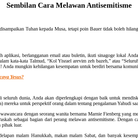
Sembilan Cara Melawan Antisemitisme
g disampaikan Tuhan kepada Musa, tetapi poin Bauer tidak boleh hila
aplikasi, berlangganan email atau buletin, ikuti sinagoge lokal An
 Dalam kata-kata Talmud, “Kol Yisrael arevim zeh bazeh,” atau “Seluru
! Anda mungkin kehilangan kesempatan untuk berdiri bersama komunita
caya Yesus?
di seluruh dunia, Anda akan diperlengkapi dengan baik untuk mendisk
 mereka untuk perspektif orang dalam tentang pengalaman Yahudi saat
wawancara dengan seorang wanita bernama Marnie Fienberg yang mem
skah sebagai bagian dari perang melawan antisemitisme. Dengan car
pihak luar.
ga delapan malam Hanukkah, makan malam Sabat, dan banyak kesem