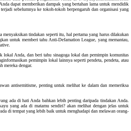
man Anda dapat memberikan dampak yang bertahan lama untuk mendidik
 terjadi sebelumnya ke tokoh-tokoh berpengaruh dan organisasi yang
 menyaksikan tindakan seperti itu, hal pertama yang harus dilakukan
ngkan untuk memberi tahu Anti-Defamation League, yang memantau,
ative.
ik lokal Anda, dan beri tahu sinagoga lokal dan pemimpin komunitas
informasikan pemimpin lokal lainnya seperti pendeta, pendeta, atau
ah mereka dengar.
elawan antisemitisme, penting untuk melihat ke dalam dan memeriksa
ng ada di hati Anda bahkan lebih penting daripada tindakan Anda.
kayu yang ada di matamu sendiri? akan melihat dengan jelas untuk
 berada di tempat yang lebih baik untuk menghadapi dan melawan orang-