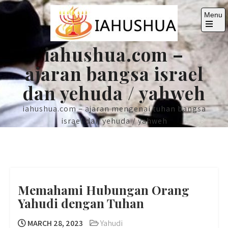
Skip
Menu
to
content
Open
the
iahushua.com –
main
menu
ajaran bangsa israel
dan yehuda / yahweh
iahushua.com – ajaran mengenai tuhan bangsa
israel dan yehuda / yahweh
Memahami Hubungan Orang
Yahudi dengan Tuhan
MARCH 28, 2023
Yahudi