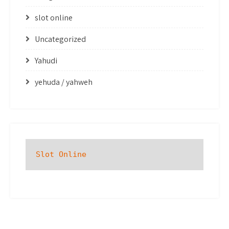
slot online
Uncategorized
Yahudi
yehuda / yahweh
Slot Online