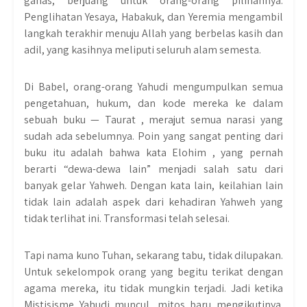
ganas, berjuang untuk orang-orang pilihannya.
Penglihatan Yesaya, Habakuk, dan Yeremia mengambil
langkah terakhir menuju Allah yang berbelas kasih dan
adil, yang kasihnya meliputi seluruh alam semesta.
Di Babel, orang-orang Yahudi mengumpulkan semua
pengetahuan, hukum, dan kode mereka ke dalam
sebuah buku — Taurat , merajut semua narasi yang
sudah ada sebelumnya. Poin yang sangat penting dari
buku itu adalah bahwa kata Elohim , yang pernah
berarti “dewa-dewa lain” menjadi salah satu dari
banyak gelar Yahweh. Dengan kata lain, keilahian lain
tidak lain adalah aspek dari kehadiran Yahweh yang
tidak terlihat ini. Transformasi telah selesai.
Tapi nama kuno Tuhan, sekarang tabu, tidak dilupakan.
Untuk sekelompok orang yang begitu terikat dengan
agama mereka, itu tidak mungkin terjadi. Jadi ketika
Mistisisme Yahudi muncul, mitos baru mengikutinya.