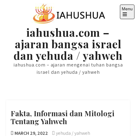
Skip
Menu
to
content
Open
the
iahushua.com –
main
menu
ajaran bangsa israel
dan yehuda / yahweh
iahushua.com – ajaran mengenai tuhan bangsa
israel dan yehuda / yahweh
Fakta, Informasi dan Mitologi
Tentang Yahweh
MARCH 29, 2022
yehuda / yahweh