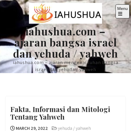
Skip
Menu
to
content
Open
the
iahushua.com –
main
menu
ajaran bangsa israel
dan yehuda / yahweh
iahushua.com – ajaran mengenai tuhan bangsa
israel dan yehuda / yahweh
Fakta, Informasi dan Mitologi
Tentang Yahweh
MARCH 29, 2022
yehuda / yahweh