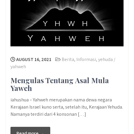
AUGUST 16, 2021
Berita
,
Informasi
,
yehuda /
yahweh
Mengulas Tentang Asal Mula
Yaweh
iahushua – Yahweh merupakan nama dewa negara
Kerajaan Israel kuno serta, setelah itu, Kerajaan Yehuda.
Namanya terdiri dari 4 konsonan […]
Read more →