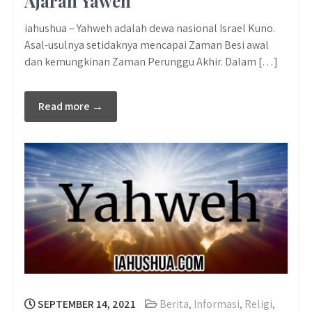
Ajaran Yaweh
iahushua – Yahweh adalah dewa nasional Israel Kuno.
Asal-usulnya setidaknya mencapai Zaman Besi awal
dan kemungkinan Zaman Perunggu Akhir. Dalam […]
Read more →
SEPTEMBER 14, 2021
Berita
,
Informasi
,
Religi
,