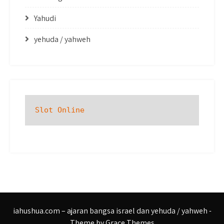
Yahudi
yehuda / yahweh
Slot Online
iahushua.com – ajaran bangsa israel dan yehuda / yahweh -
Theme by Grace Themes