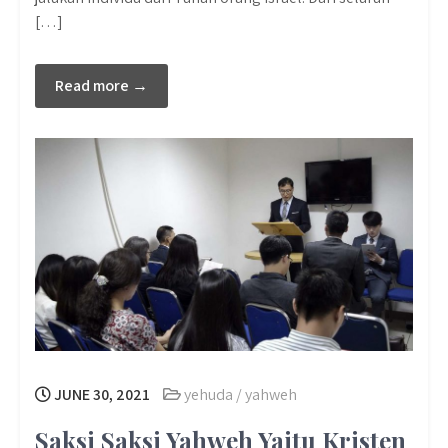
[…]
Read more →
JUNE 30, 2021
yehuda / yahweh
Saksi Saksi Yahweh Yaitu Kristen