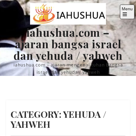
Skip
Menu
to
content
Open
the
iahushua.com –
main
menu
ajaran bangsa israel
dan yehuda / yahweh
iahushua.com – ajaran mengenai tuhan bangsa
israel dan yehuda / yahweh
CATEGORY:
YEHUDA /
YAHWEH