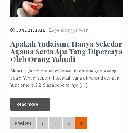
JUNE 21, 2021
yehuda / yahweh
Apakah Yudaisme Hanya Sekedar
Agama Serta Apa Yang Dipercaya
Oleh Orang Yahudi
Munculnya beberapa pertanyaan tentang gama yang
ada di Yahudi seperti 1. Apakah yang dimaksud dengan
Yudaisme itu? 2. Siapa sebenarnya […]
Read more →
Posts
Previous
1
…
3
4