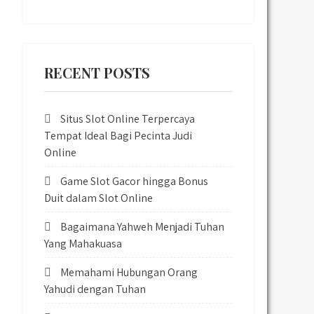
RECENT POSTS
Situs Slot Online Terpercaya
Tempat Ideal Bagi Pecinta Judi
Online
Game Slot Gacor hingga Bonus
Duit dalam Slot Online
Bagaimana Yahweh Menjadi Tuhan
Yang Mahakuasa
Memahami Hubungan Orang
Yahudi dengan Tuhan