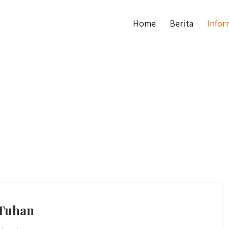
Home
Berita
Infor
Tuhan