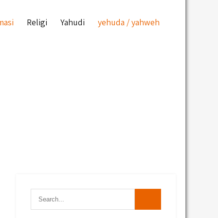
masi
Religi
Yahudi
yehuda / yahweh