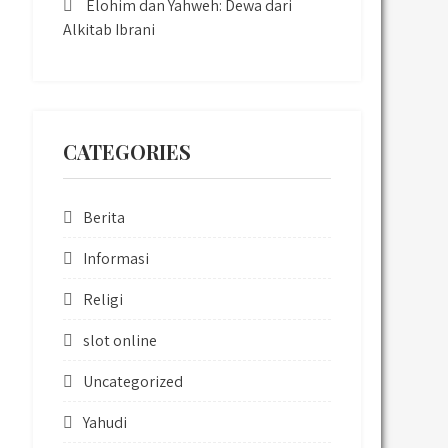
Elohim dan Yahweh: Dewa dari
Alkitab Ibrani
CATEGORIES
Berita
Informasi
Religi
slot online
Uncategorized
Yahudi