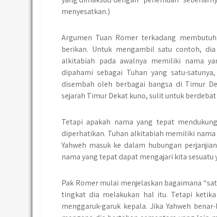
menyesatkan.)
Argumen Tuan Römer terkadang membutuhka
berikan. Untuk mengambil satu contoh, di
alkitabiah pada awalnya memiliki nama y
dipahami sebagai Tuhan yang satu-satunya,
disembah oleh berbagai bangsa di Timur De
sejarah Timur Dekat kuno, sulit untuk berdebat
Tetapi apakah nama yang tepat mendukung k
diperhatikan. Tuhan alkitabiah memiliki nama 
Yahweh masuk ke dalam hubungan perjanjian 
nama yang tepat dapat mengajari kita sesuatu y
Pak Römer mulai menjelaskan bagaimana “satu 
tingkat dia melakukan hal itu. Tetapi ketik
menggaruk-garuk kepala. Jika Yahweh benar-