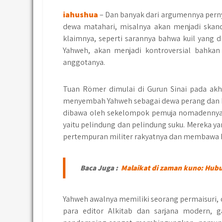
iahushua
– Dan banyak dari argumennya perny
dewa matahari, misalnya akan menjadi skand
klaimnya, seperti sarannya bahwa kuil yang d
Yahweh, akan menjadi kontroversial bahkan 
anggotanya.
Tuan Römer dimulai di Gurun Sinai pada akhi
menyembah Yahweh sebagai dewa perang dan bad
dibawa oleh sekelompok pemuja nomadennya. 
yaitu pelindung dan pelindung suku. Mereka 
pertempuran militer rakyatnya dan membawa 
Baca Juga :
Malaikat di zaman kuno: Hub
Yahweh awalnya memiliki seorang permaisuri, d
para editor Alkitab dan sarjana modern,