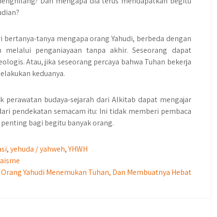
menghilang? Dan mengapa dia terus mendapatkan begitu
udian?
dari bertanya-tanya mengapa orang Yahudi, berbeda dengan
n melalui penganiayaan tanpa akhir. Seseorang dapat
eologis. Atau, jika seseorang percaya bahwa Tuhan bekerja
melakukan keduanya.
 perawatan budaya-sejarah dari Alkitab dapat mengajar
l dari pendekatan semacam itu: Ini tidak memberi pembaca
enting bagi begitu banyak orang.
si
,
yehuda / yahweh
,
YHWH
daisme
Orang Yahudi Menemukan Tuhan, Dan Membuatnya Hebat