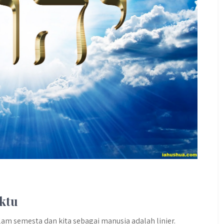
ktu
am semesta dan kita sebagai manusia adalah linier.