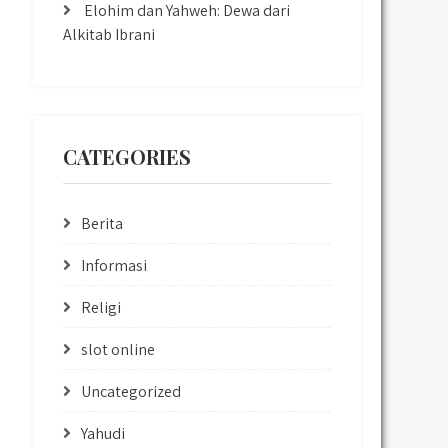
Elohim dan Yahweh: Dewa dari
Alkitab Ibrani
CATEGORIES
Berita
Informasi
Religi
slot online
Uncategorized
Yahudi