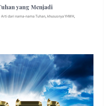
Tuhan yang Menjadi
– Arti dari nama-nama Tuhan, khususnya YHWH,