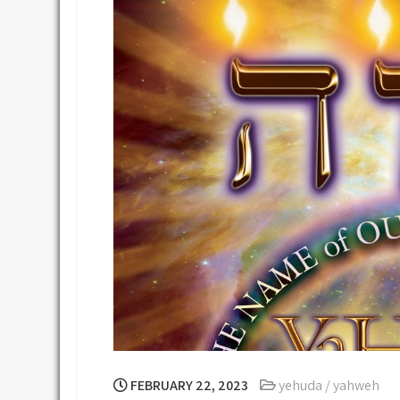
FEBRUARY 22, 2023
yehuda / yahweh