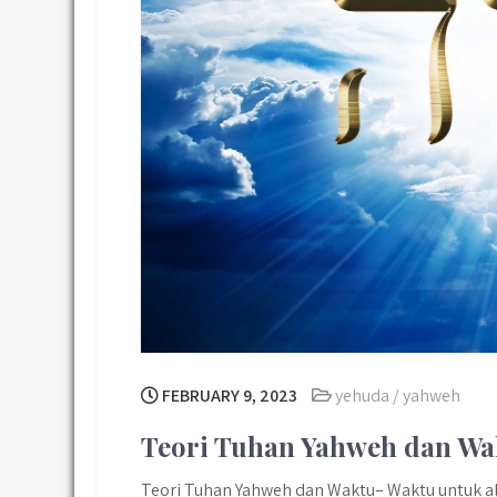
FEBRUARY 9, 2023
yehuda / yahweh
Teori Tuhan Yahweh dan Wa
Teori Tuhan Yahweh dan Waktu– Waktu untuk al