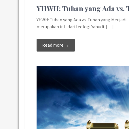
YHWH: Tuhan yang Ada vs. 
YHWH: Tuhan yang Ada vs. Tuhan yang Menjadi 
merupakan inti dari teologi Yahudi. […]
Read more →