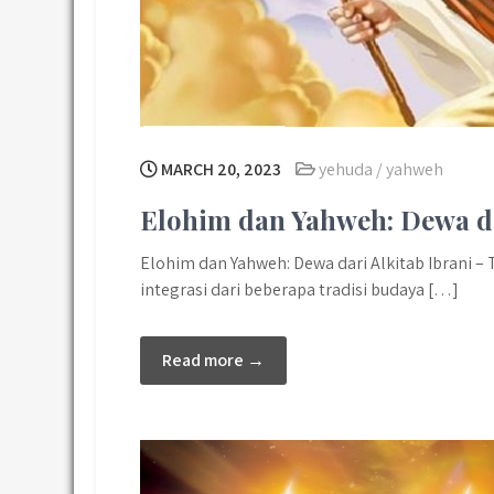
MARCH 20, 2023
yehuda / yahweh
Elohim dan Yahweh: Dewa da
Elohim dan Yahweh: Dewa dari Alkitab Ibrani –
integrasi dari beberapa tradisi budaya […]
Read more →