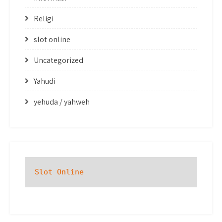
Religi
slot online
Uncategorized
Yahudi
yehuda / yahweh
Slot Online