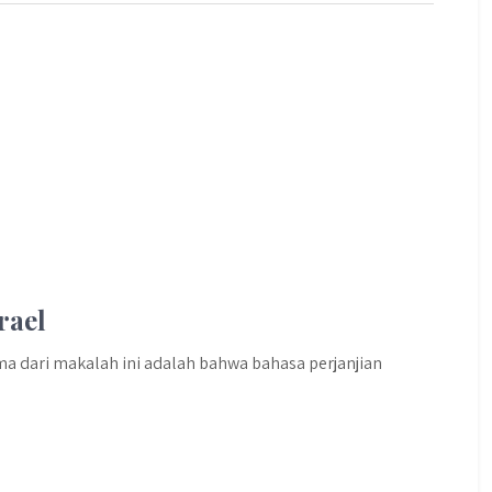
rael
 dari makalah ini adalah bahwa bahasa perjanjian