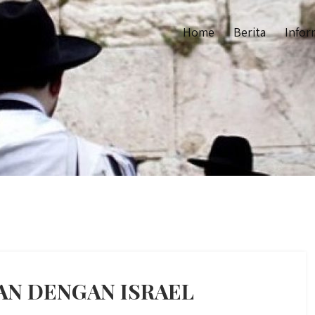
Home
Berita
Infor
N DENGAN ISRAEL