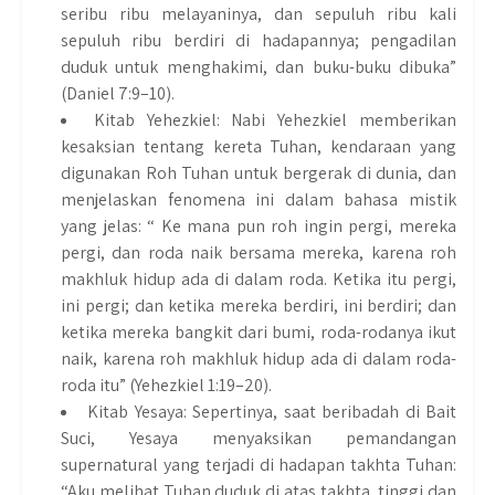
seribu ribu melayaninya, dan sepuluh ribu kali
sepuluh ribu berdiri di hadapannya; pengadilan
duduk untuk menghakimi, dan buku-buku dibuka”
(Daniel 7:9–10).
Kitab Yehezkiel: Nabi Yehezkiel memberikan
kesaksian tentang kereta Tuhan, kendaraan yang
digunakan Roh Tuhan untuk bergerak di dunia, dan
menjelaskan fenomena ini dalam bahasa mistik
yang jelas: “ Ke mana pun roh ingin pergi, mereka
pergi, dan roda naik bersama mereka, karena roh
makhluk hidup ada di dalam roda. Ketika itu pergi,
ini pergi; dan ketika mereka berdiri, ini berdiri; dan
ketika mereka bangkit dari bumi, roda-rodanya ikut
naik, karena roh makhluk hidup ada di dalam roda-
roda itu” (Yehezkiel 1:19–20).
Kitab Yesaya: Sepertinya, saat beribadah di Bait
Suci, Yesaya menyaksikan pemandangan
supernatural yang terjadi di hadapan takhta Tuhan:
“Aku melihat Tuhan duduk di atas takhta, tinggi dan