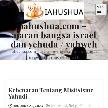
Skip
Menu
to
content
Open
the
iahushua.com –
main
menu
ajaran bangsa israel
dan yehuda / yahweh
iahushua.com – ajaran mengenai tuhan bangsa
israel dan yehuda / yahweh
Kebenaran Tentang Mistisisme
Yahudi
JANUARY 21, 2023
Informasi
,
Religi
,
Yahudi