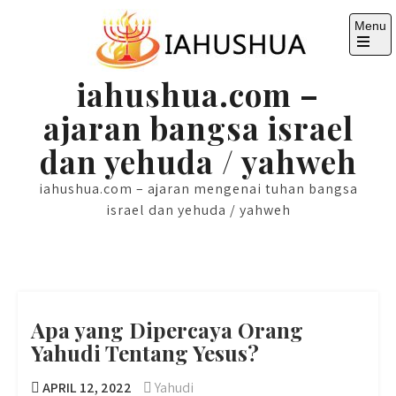
Skip
Menu
to
content
Open
the
iahushua.com –
main
menu
ajaran bangsa israel
dan yehuda / yahweh
iahushua.com – ajaran mengenai tuhan bangsa
israel dan yehuda / yahweh
Apa yang Dipercaya Orang
Yahudi Tentang Yesus?
APRIL 12, 2022
Yahudi