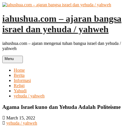
Skip
to
content
iahushua.com – ajaran bangsa
israel dan yehuda / yahweh
iahushua.com – ajaran mengenai tuhan bangsa israel dan yehuda /
yahweh
Menu
Home
Berita
Informasi
Religi
Yahudi
yehuda / yahweh
Agama Israel kuno dan Yehuda Adalah Politeisme
March 15, 2022
yehuda / yahweh