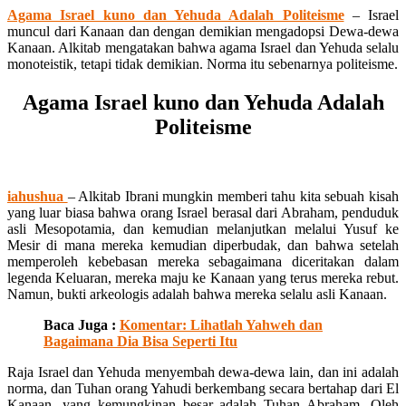
Agama Israel kuno dan Yehuda Adalah Politeisme
– Israel
muncul dari Kanaan dan dengan demikian mengadopsi Dewa-dewa
Kanaan. Alkitab mengatakan bahwa agama Israel dan Yehuda selalu
monoteistik, tetapi tidak demikian. Norma itu sebenarnya politeisme.
Agama Israel kuno dan Yehuda Adalah
Politeisme
iahushua
– Alkitab Ibrani mungkin memberi tahu kita sebuah kisah
yang luar biasa bahwa orang Israel berasal dari Abraham, penduduk
asli Mesopotamia, dan kemudian melanjutkan melalui Yusuf ke
Mesir di mana mereka kemudian diperbudak, dan bahwa setelah
memperoleh kebebasan mereka sebagaimana diceritakan dalam
legenda Keluaran, mereka maju ke Kanaan yang terus mereka rebut.
Namun, bukti arkeologis adalah bahwa mereka selalu asli Kanaan.
Baca Juga :
Komentar: Lihatlah Yahweh dan
Bagaimana Dia Bisa Seperti Itu
Raja Israel dan Yehuda menyembah dewa-dewa lain, dan ini adalah
norma, dan Tuhan orang Yahudi berkembang secara bertahap dari El
Kanaan, yang kemungkinan besar adalah Tuhan Abraham. Oleh