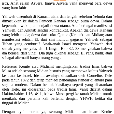
istri, Anat selain Asyera, hanya Asyera yang merawat para dewa
yang baru lahir.
Yahweh disembah di Kanaan utara dan tengah sebelum Yehuda dan
dimasukkan ke dalam Panteon Kanaan sebagai putra dewa. Dalam
kepenuhan waktu, ia menjadi dewa utama. Ada berbagai manifestasi
Yahweh, dan Alkitab sendiri kontradiktif. Apakah dia dewa Kanaan
yang lebih muda; dewa dari suku Qenite (Kenite) atau Midian; atau
manifestasi selatan El, dari sini muncul gagasan Yahweh sebagai
Tuhan yang cemburu? Anak-anak Israel mengenal Yahweh dari
semak yang menyala, dan Ulangan Bab 32, 33 mengatakan bahwa
dia berasal dari Sinai. Dia juga dikenal sebagai El yang hadir, atau
sebagai alternatif hanya orang yang .
Referensi Kenite atau Midianit mengingatkan tradisi lama bahwa
Musa adalah seorang Midian historis yang membawa kultus Yahweh
ke utara ke Israel. Ide ini awalnya diusulkan oleh Cornelius Tiele
pada tahun 1872 dan tetap menjadi pandangan standar di antara para
sarjana modern. Dalam bentuk klasiknya seperti yang disarankan
oleh Tiele, ini didasarkan pada tradisi lama, yang dicatat dalam
Hakim-hakim 1:16, 4:11, bahwa Musa pergi ke tanah Midian untuk
menikah, dan pertama kali bertemu dengan YHWH ketika dia
tinggal di Midian.
Dengan ayah mertuanya, seorang Midian atau imam Kenite