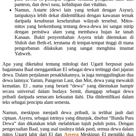
panteon, dan dewi susu, kehidupan dan vitalitas.
Namun, Astarte (dewi lain yang terkait dengan Asyur),
tampaknya lebih dekat diidentifikasi dengan kawanan ternak
daripada kesuburan keseluruhan wilayah tersebut. Mitos-
mitos yang berkembang tentang dewa-dewa ini sangat mirip
dengan peristiwa alam yang membawa hujan ke tanah
Kanaan. Bukti penyembahan Asyera telah ditemukan di
Shiloh dan Beth-el, terutama di tempat-tempat tinggi di mana
pengorbanan dilakukan yang sangat menghina imamat
Yahweh.
Apa yang diketahui tentang mitologi dari Ugarit berpusat pada
bagaimana Baal menggantikan El sebagai dewa tertinggi dari jajaran
dewa. Dalam perjalanan penaklukannya, ia juga menggulingkan dua
dewa lainnya: Yamm, Pangeran Laut, dan Mot, dewa yang mewakili
kematian. El , nama yang berarti “dewa” yang ditemukan hampir
secara universal dalam budaya Semit, dianggap sebagai dewa
pribadi daripada semacam kekuatan ilahi. Dia diidentifikasi dalam
teks sebagai pencipta alam semesta.
Namun, meskipun menjadi dewa pribadi, ia terlihat jauh dari
ciptaan. Asyera, sebagai istrinya yang ditunjuk, disebut “Bunda Para
Dewa” dan dikatakan telah melahirkan tujuh puluh putra. Dengan
pengecualian Baal, yang asal usulnya tidak pasti, semua dewa dalam
mitos Ugarit lahir dari El dan
Asyera
Meskipun El memiliki dua