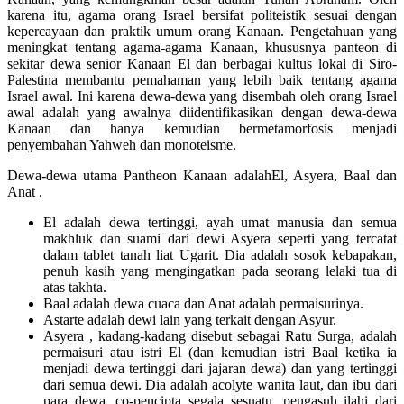
karena itu, agama orang Israel bersifat politeistik sesuai dengan
kepercayaan dan praktik umum orang Kanaan. Pengetahuan yang
meningkat tentang agama-agama Kanaan, khususnya panteon di
sekitar dewa senior Kanaan El dan berbagai kultus lokal di Siro-
Palestina membantu pemahaman yang lebih baik tentang agama
Israel awal. Ini karena dewa-dewa yang disembah oleh orang Israel
awal adalah yang awalnya diidentifikasikan dengan dewa-dewa
Kanaan dan hanya kemudian bermetamorfosis menjadi
penyembahan Yahweh dan monoteisme.
Dewa-dewa utama Pantheon Kanaan adalahEl, Asyera, Baal dan
Anat .
El adalah dewa tertinggi, ayah umat manusia dan semua
makhluk dan suami dari dewi Asyera seperti yang tercatat
dalam tablet tanah liat Ugarit. Dia adalah sosok kebapakan,
penuh kasih yang mengingatkan pada seorang lelaki tua di
atas takhta.
Baal adalah dewa cuaca dan Anat adalah permaisurinya.
Astarte adalah dewi lain yang terkait dengan Asyur.
Asyera , kadang-kadang disebut sebagai Ratu Surga, adalah
permaisuri atau istri El (dan kemudian istri Baal ketika ia
menjadi dewa tertinggi dari jajaran dewa) dan yang tertinggi
dari semua dewi. Dia adalah acolyte wanita laut, dan ibu dari
para dewa, co-pencipta segala sesuatu, pengasuh ilahi dari