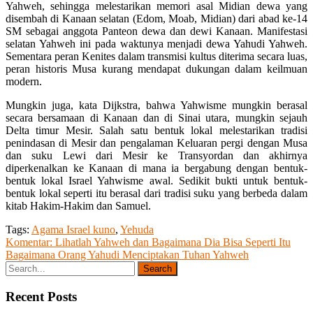
Yahweh, sehingga melestarikan memori asal Midian dewa yang
disembah di Kanaan selatan (Edom, Moab, Midian) dari abad ke-14
SM sebagai anggota Panteon dewa dan dewi Kanaan. Manifestasi
selatan Yahweh ini pada waktunya menjadi dewa Yahudi Yahweh.
Sementara peran Kenites dalam transmisi kultus diterima secara luas,
peran historis Musa kurang mendapat dukungan dalam keilmuan
modern.
Mungkin juga, kata Dijkstra, bahwa Yahwisme mungkin berasal
secara bersamaan di Kanaan dan di Sinai utara, mungkin sejauh
Delta timur Mesir. Salah satu bentuk lokal melestarikan tradisi
penindasan di Mesir dan pengalaman Keluaran pergi dengan Musa
dan suku Lewi dari Mesir ke Transyordan dan akhirnya
diperkenalkan ke Kanaan di mana ia bergabung dengan bentuk-
bentuk lokal Israel Yahwisme awal. Sedikit bukti untuk bentuk-
bentuk lokal seperti itu berasal dari tradisi suku yang berbeda dalam
kitab Hakim-Hakim dan Samuel.
Tags:
Agama Israel kuno
,
Yehuda
Post
Komentar: Lihatlah Yahweh dan Bagaimana Dia Bisa Seperti Itu
Bagaimana Orang Yahudi Menciptakan Tuhan Yahweh
navigation
Recent Posts