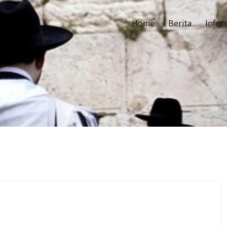
Home
Berita
Infor