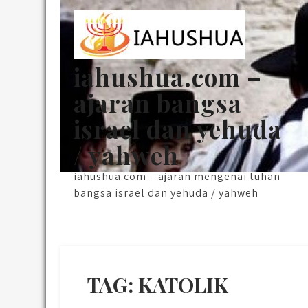
Skip
to
content
iahushua.com –
ajaran bangsa
israel dan yehuda
/ yahweh
iahushua.com – ajaran mengenai tuhan
bangsa israel dan yehuda / yahweh
TAG:
KATOLIK