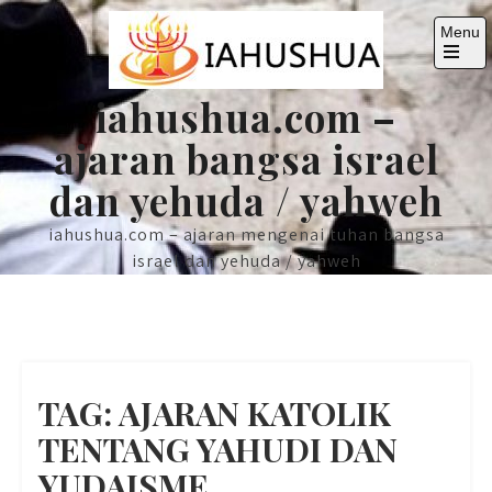
Skip
Menu
to
content
Open
the
iahushua.com –
main
menu
ajaran bangsa israel
dan yehuda / yahweh
iahushua.com – ajaran mengenai tuhan bangsa
israel dan yehuda / yahweh
TAG:
AJARAN KATOLIK
TENTANG YAHUDI DAN
YUDAISME