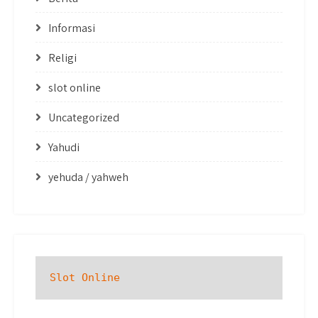
Informasi
Religi
slot online
Uncategorized
Yahudi
yehuda / yahweh
Slot Online