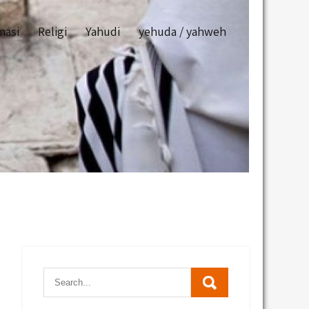
masi
Religi
Yahudi
yehuda / yahweh