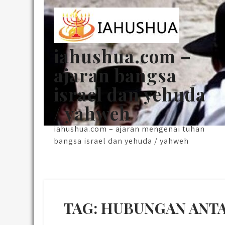
Skip
to
content
iahushua.com –
ajaran bangsa
israel dan yehuda
/ yahweh
iahushua.com – ajaran mengenai tuhan
bangsa israel dan yehuda / yahweh
TAG:
HUBUNGAN ANTA