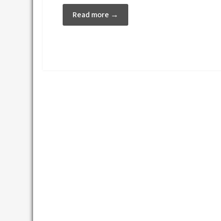
Read more →