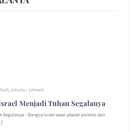
hudi
,
yehuda / yahweh
srael Menjadi Tuhan Segalanya
Segalanya – Bangsa Israel awal adalah politeis dan
…]