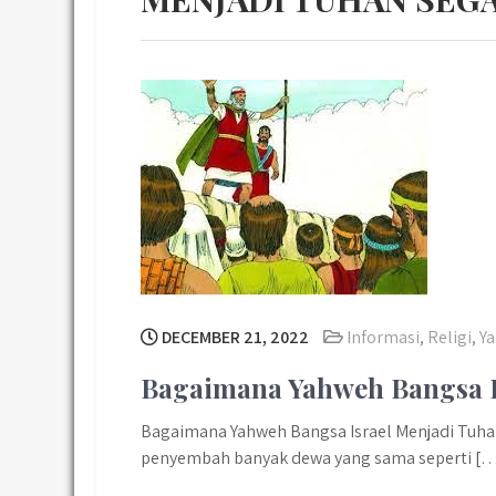
DECEMBER 21, 2022
Informasi
,
Religi
,
Ya
Bagaimana Yahweh Bangsa I
Bagaimana Yahweh Bangsa Israel Menjadi Tuhan 
penyembah banyak dewa yang sama seperti [