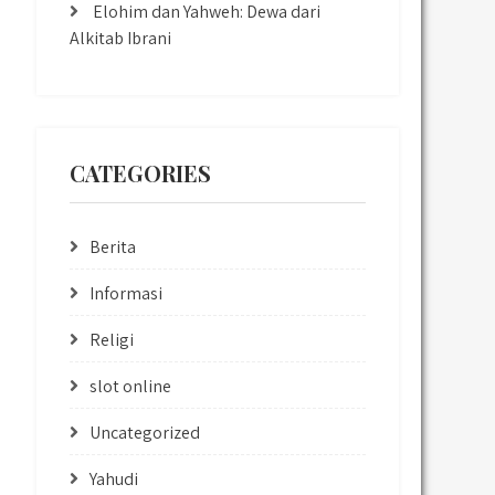
Elohim dan Yahweh: Dewa dari
Alkitab Ibrani
CATEGORIES
Berita
Informasi
Religi
slot online
Uncategorized
Yahudi