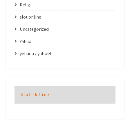
Religi
slot online
Uncategorized
Yahudi
yehuda / yahweh
Slot Online