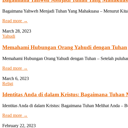
Bagaimana Yahweh Menjadi Tuhan Yang Mahakuasa – Menurut Kitab K
Read more →
March 28, 2023
Yahudi
Memahami Hubungan Orang Yahudi dengan Tuhan
Memahami Hubungan Orang Yahudi dengan Tuhan – Setelah puluhan 
Read more →
March 6, 2023
Religi
Identitas Anda di dalam Kristus: Bagaimana Tuhan 
Identitas Anda di dalam Kristus: Bagaimana Tuhan Melihat Anda – Bu
Read more →
February 22, 2023