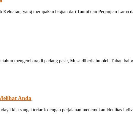
eluaran, yang merupakan bagian dari Taurat dan Perjanjian Lama da
tahun mengembara di padang pasir, Musa diberitahu oleh Tuhan bah
Melihat Anda
daya kita sangat tertarik dengan perjalanan menemukan identitas indi