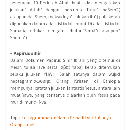
penerapan 10 Perintah Allah buat tidak mengatakan
julukan” Allah” dengan percuma. Tutur” haŠem”,(
ataupun Ha- Shem, maksudnya” Julukan itu”) pula kerap
digunakan dalam adat- istiadat Ibrani. Di adat- istiadat
Samaria ditukar dengan sebutan”Šemå”( ataupun”
Shema”).
– Papirus sihir
Dalam Dokumen Papirus Sihir Ibrani yang ditemui di
Mesir, tulisa Iave serta Iαβα( Yaba) kerap ditemukan
selaku julukan YHWH. Salah satunya dalam wujud
heptagramιαωουηε. Orang Kristen di Ethiopia
mempunyai catatan julukan fantastis Yesus, antara lain
muat Yawe, yang ceritanya diajarkan oleh Yesus pada
murid- murid- Nya.
Tags:
Tetragrammaton Nama Pribadi Dari Tuhanya
Orang Israel