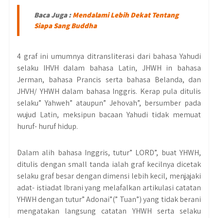
Baca Juga :
Mendalami Lebih Dekat Tentang
Siapa Sang Buddha
4 graf ini umumnya ditransliterasi dari bahasa Yahudi
selaku IHVH dalam bahasa Latin, JHWH in bahasa
Jerman, bahasa Prancis serta bahasa Belanda, dan
JHVH/ YHWH dalam bahasa Inggris. Kerap pula ditulis
selaku” Yahweh” ataupun” Jehovah”, bersumber pada
wujud Latin, meksipun bacaan Yahudi tidak memuat
huruf- huruf hidup.
Dalam alih bahasa Inggris, tutur” LORD”, buat YHWH,
ditulis dengan small tanda ialah graf kecilnya dicetak
selaku graf besar dengan dimensi lebih kecil, menjajaki
adat- istiadat Ibrani yang melafalkan artikulasi catatan
YHWH dengan tutur” Adonai”(” Tuan”) yang tidak berani
mengatakan langsung catatan YHWH serta selaku