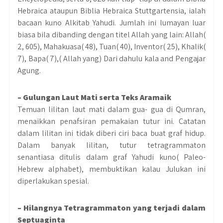
Hebraica ataupun Biblia Hebraica Stuttgartensia, ialah
bacaan kuno Alkitab Yahudi. Jumlah ini lumayan luar
biasa bila dibanding dengan titel Allah yang lain: Allah(
2, 605), Mahakuasa( 48), Tuan( 40), Inventor( 25), Khalik(
7), Bapa( 7),( Allah yang) Dari dahulu kala and Pengajar
Agung.
– Gulungan Laut Mati serta Teks Aramaik
Temuan lilitan laut mati dalam gua- gua di Qumran,
menaikkan penafsiran pemakaian tutur ini. Catatan
dalam lilitan ini tidak diberi ciri baca buat graf hidup.
Dalam banyak lilitan, tutur tetragrammaton
senantiasa ditulis dalam graf Yahudi kuno( Paleo-
Hebrew alphabet), membuktikan kalau Julukan ini
diperlakukan spesial.
– Hilangnya Tetragrammaton yang terjadi dalam
Septuaginta