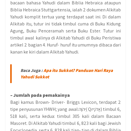
bacaan bahasa Yahudi dalam Biblia Hebraica ataupun
Biblia Hebraica Stuttgartensia, ialah 2 dokumen Alkitab
Yahudi komplit tertua yang terdapat saat ini. Di dalam
Alkitab itu, tutur ini tidak timbul cuma di Buku Kidung
Agung, Buku Penceramah serta Buku Ester. Tutur ini
timbul awal kalinya di Alkitab Yahudi di Buku Peristiwa
artikel 2 bagian 4. Huruf- huruf itu umumnya dibaca dari
kanan ke kiri dalam Alkitab Yahudi.
Baca Juga :
Apa itu Sukkot? Panduan Hari Raya
Yahudi Sukkot
– Jumlah pada pemakainya
Bagi kamus Brown- Driver- Briggs Lexicon, terdapat 2
tipe penyusunan YHWH; yang awal:יְהֹוָה( Qrאֲדֹנָי) timbul 6,
518 kali, serta kedua: timbul 305 kali dalam Bacaan
Masoret. Di Alkitab Yahudi timbul 6, 823 kali bagi Jewish
Encyclopedia, serta 6, 828 kali tiap- tiap di dalam Biblia