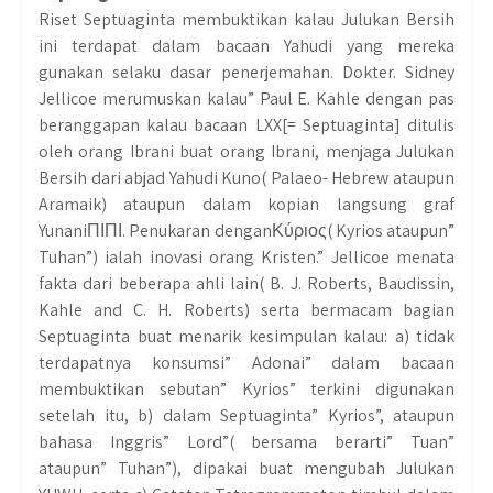
Riset Septuaginta membuktikan kalau Julukan Bersih
ini terdapat dalam bacaan Yahudi yang mereka
gunakan selaku dasar penerjemahan. Dokter. Sidney
Jellicoe merumuskan kalau” Paul E. Kahle dengan pas
beranggapan kalau bacaan LXX[= Septuaginta] ditulis
oleh orang Ibrani buat orang Ibrani, menjaga Julukan
Bersih dari abjad Yahudi Kuno( Palaeo- Hebrew ataupun
Aramaik) ataupun dalam kopian langsung graf
YunaniΠΙΠΙ. Penukaran denganΚύριος( Kyrios ataupun”
Tuhan”) ialah inovasi orang Kristen.” Jellicoe menata
fakta dari beberapa ahli lain( B. J. Roberts, Baudissin,
Kahle and C. H. Roberts) serta bermacam bagian
Septuaginta buat menarik kesimpulan kalau: a) tidak
terdapatnya konsumsi” Adonai” dalam bacaan
membuktikan sebutan” Kyrios” terkini digunakan
setelah itu, b) dalam Septuaginta” Kyrios”, ataupun
bahasa Inggris” Lord”( bersama berarti” Tuan”
ataupun” Tuhan”), dipakai buat mengubah Julukan