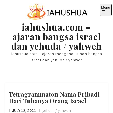
Skip
Menu
to
content
Open
the
iahushua.com –
main
menu
ajaran bangsa israel
dan yehuda / yahweh
iahushua.com – ajaran mengenai tuhan bangsa
israel dan yehuda / yahweh
Tetragrammaton Nama Pribadi
Dari Tuhanya Orang Israel
JULY 12, 2021
yehuda / yahweh