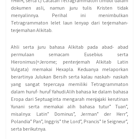
YHWH, serta c) Catatan Tetragrammaton timbul dalam
dokumen asli, namun juru tulis Kristen tidak
menyalinnya. Perihal ini menimbulkan
Tetragrammaton lelet laun lenyap dari terjemahan-
terjemahan Alkitab.
Ahli serta juru bahasa Alkitab pada abad- abad
permulaan semacam Eusebius serta
Hieronimus(=Jerome; penterjemah Alkitab Latin
Vulgata) memakai Hexapla. Keduanya melaporkan
berartinya Julukan Bersih serta kalau naskah- naskah
yang sangat tepercaya memiliki Tetragrammaton
dalam huruf- huruf Yahudi.Alih bahasa ke dalam bahasa
Eropa dari Septuaginta mengarah menjajaki kerutinan
Yunani serta memakai alih bahasa tutur” Tuan”,
misalnya: Latin” Dominus”, Jerman” der Herr”,
Polandia” Pan”, Inggris” the Lord”, Prancis” le Seigneur”,
serta berikutnya.