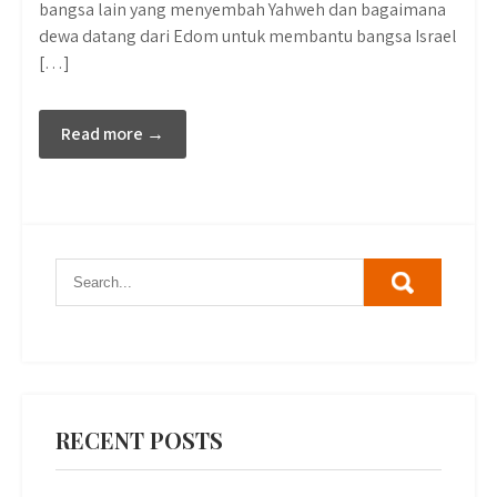
bangsa lain yang menyembah Yahweh dan bagaimana
dewa datang dari Edom untuk membantu bangsa Israel
[…]
Read more →
RECENT POSTS