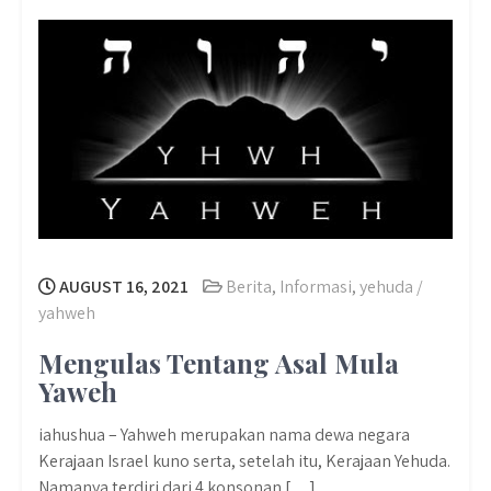
AUGUST 16, 2021
Berita
,
Informasi
,
yehuda /
yahweh
Mengulas Tentang Asal Mula
Yaweh
iahushua – Yahweh merupakan nama dewa negara
Kerajaan Israel kuno serta, setelah itu, Kerajaan Yehuda.
Namanya terdiri dari 4 konsonan […]