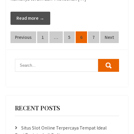
Read more →
Posts
Previous
1
…
5
6
7
Next
pagination
RECENT POSTS
Situs Slot Online Terpercaya Tempat Ideal