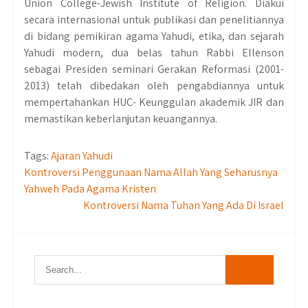
Union College-Jewish Institute of Religion. Diakui
secara internasional untuk publikasi dan penelitiannya
di bidang pemikiran agama Yahudi, etika, dan sejarah
Yahudi modern, dua belas tahun Rabbi Ellenson
sebagai Presiden seminari Gerakan Reformasi (2001-
2013) telah dibedakan oleh pengabdiannya untuk
mempertahankan HUC- Keunggulan akademik JIR dan
memastikan keberlanjutan keuangannya.
Tags:
Ajaran Yahudi
Post
Kontroversi Penggunaan Nama Allah Yang Seharusnya
Yahweh Pada Agama Kristen
navigation
Kontroversi Nama Tuhan Yang Ada Di Israel