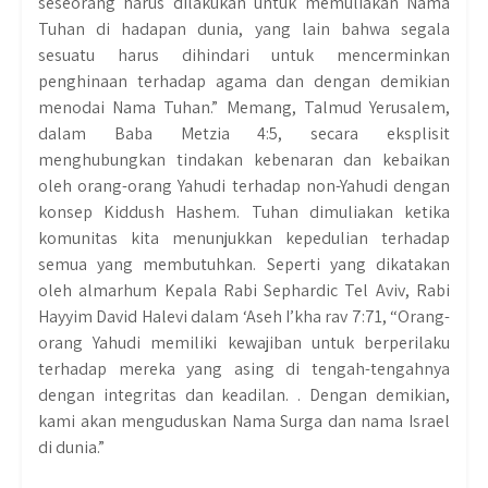
seseorang harus dilakukan untuk memuliakan Nama
Tuhan di hadapan dunia, yang lain bahwa segala
sesuatu harus dihindari untuk mencerminkan
penghinaan terhadap agama dan dengan demikian
menodai Nama Tuhan.” Memang, Talmud Yerusalem,
dalam Baba Metzia 4:5, secara eksplisit
menghubungkan tindakan kebenaran dan kebaikan
oleh orang-orang Yahudi terhadap non-Yahudi dengan
konsep Kiddush Hashem. Tuhan dimuliakan ketika
komunitas kita menunjukkan kepedulian terhadap
semua yang membutuhkan. Seperti yang dikatakan
oleh almarhum Kepala Rabi Sephardic Tel Aviv, Rabi
Hayyim David Halevi dalam ‘Aseh I’kha rav 7:71, “Orang-
orang Yahudi memiliki kewajiban untuk berperilaku
terhadap mereka yang asing di tengah-tengahnya
dengan integritas dan keadilan. . Dengan demikian,
kami akan menguduskan Nama Surga dan nama Israel
di dunia.”