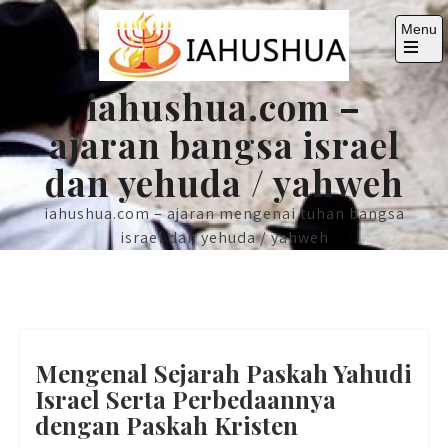
Skip
Menu
to
content
Open
the
iahushua.com –
main
menu
ajaran bangsa israel
dan yehuda / yahweh
iahushua.com – ajaran mengenai tuhan bangsa
israel dan yehuda / yahweh
Mengenal Sejarah Paskah Yahudi
Israel Serta Perbedaannya
dengan Paskah Kristen