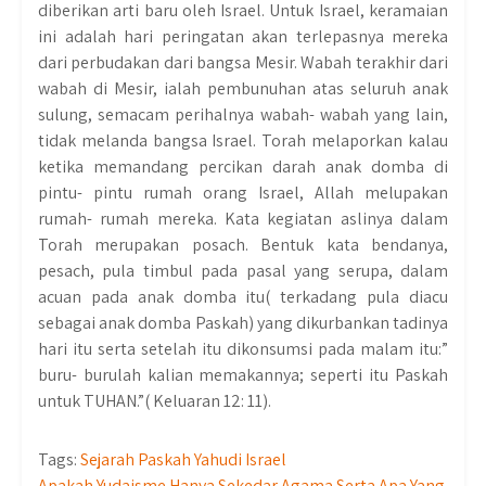
diberikan arti baru oleh Israel. Untuk Israel, keramaian
ini adalah hari peringatan akan terlepasnya mereka
dari perbudakan dari bangsa Mesir. Wabah terakhir dari
wabah di Mesir, ialah pembunuhan atas seluruh anak
sulung, semacam perihalnya wabah- wabah yang lain,
tidak melanda bangsa Israel. Torah melaporkan kalau
ketika memandang percikan darah anak domba di
pintu- pintu rumah orang Israel, Allah melupakan
rumah- rumah mereka. Kata kegiatan aslinya dalam
Torah merupakan posach. Bentuk kata bendanya,
pesach, pula timbul pada pasal yang serupa, dalam
acuan pada anak domba itu( terkadang pula diacu
sebagai anak domba Paskah) yang dikurbankan tadinya
hari itu serta setelah itu dikonsumsi pada malam itu:”
buru- burulah kalian memakannya; seperti itu Paskah
untuk TUHAN.”( Keluaran 12: 11).
Tags:
Sejarah Paskah Yahudi Israel
Apakah Yudaisme Hanya Sekedar Agama Serta Apa Yang