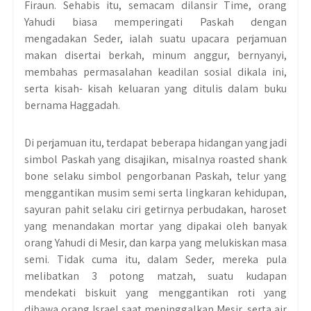
Firaun. Sehabis itu, semacam dilansir Time, orang
Yahudi biasa memperingati Paskah dengan
mengadakan Seder, ialah suatu upacara perjamuan
makan disertai berkah, minum anggur, bernyanyi,
membahas permasalahan keadilan sosial dikala ini,
serta kisah- kisah keluaran yang ditulis dalam buku
bernama Haggadah.
Di perjamuan itu, terdapat beberapa hidangan yang jadi
simbol Paskah yang disajikan, misalnya roasted shank
bone selaku simbol pengorbanan Paskah, telur yang
menggantikan musim semi serta lingkaran kehidupan,
sayuran pahit selaku ciri getirnya perbudakan, haroset
yang menandakan mortar yang dipakai oleh banyak
orang Yahudi di Mesir, dan karpa yang melukiskan masa
semi. Tidak cuma itu, dalam Seder, mereka pula
melibatkan 3 potong matzah, suatu kudapan
mendekati biskuit yang menggantikan roti yang
dibawa orang Israel saat meninggalkan Mesir, serta air