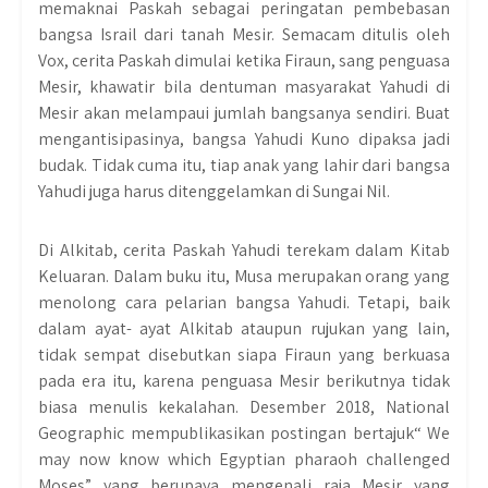
memaknai Paskah sebagai peringatan pembebasan
bangsa Israil dari tanah Mesir. Semacam ditulis oleh
Vox, cerita Paskah dimulai ketika Firaun, sang penguasa
Mesir, khawatir bila dentuman masyarakat Yahudi di
Mesir akan melampaui jumlah bangsanya sendiri. Buat
mengantisipasinya, bangsa Yahudi Kuno dipaksa jadi
budak. Tidak cuma itu, tiap anak yang lahir dari bangsa
Yahudi juga harus ditenggelamkan di Sungai Nil.
Di Alkitab, cerita Paskah Yahudi terekam dalam Kitab
Keluaran. Dalam buku itu, Musa merupakan orang yang
menolong cara pelarian bangsa Yahudi. Tetapi, baik
dalam ayat- ayat Alkitab ataupun rujukan yang lain,
tidak sempat disebutkan siapa Firaun yang berkuasa
pada era itu, karena penguasa Mesir berikutnya tidak
biasa menulis kekalahan. Desember 2018, National
Geographic mempublikasikan postingan bertajuk“ We
may now know which Egyptian pharaoh challenged
Moses” yang berupaya mengenali raja Mesir yang